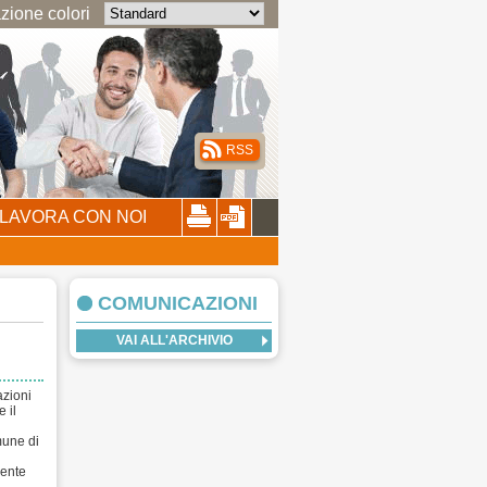
ione colori
RSS
LAVORA CON NOI
COMUNICAZIONI
VAI ALL'ARCHIVIO
azioni
 il
mune di
uente