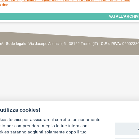
efinizione-agevolata-di-ingiunzioni-fiscali-su-sanzioni-del-codice-della-strada
a.doc
VAI ALL'ARCHIV
SpA
Sede legale:
Via Jacopo Aconcio, 6 - 38122 Trento (IT)
C.F. e P.IVA:
0200238
utilizza cookies!
kies tecnici per assicurare il corretto funzionamento
nto per comprendere meglio le tue interazioni.
ookies saranno aggiunti solamente dopo il tuo