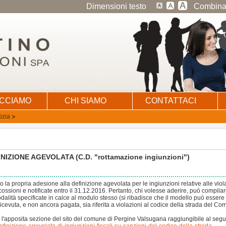
Dimensioni testo
Combinaz
ACCIAMO
CHI SIAMO
CONTATTACI
izia
IZIONE AGEVOLATA (C.D. "rottamazione ingiunzioni")
la propria adesione alla definizione agevolata per le ingiunzioni relative alle viol
cossioni e notificate entro il 31.12.2016. Pertanto, chi volesse aderire, può compilare
alità specificate in calce al modulo stesso (si ribadisce che il modello può essere
ricevuta, e non ancora pagata, sia riferita a violazioni al codice della strada del Co
re l'apposita sezione del sito del comune di Pergine Valsugana raggiungibile al seg