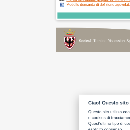
link:
http://www.comune.pergine.tn.it/notizie/d
Modello domanda di defizione agevolat
Società:
Trentino Riscossioni 
Ciao! Questo sito 
Questo sito utilzza coo
e cookies di tracciame
Quest'ultimo tipo di c
esplicito consenso.