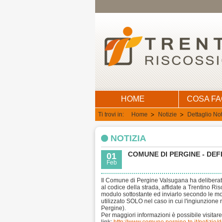
HOME
COSA F
Ti trovi in:
Home
Notizie
Dettaglio Not
NOTIZIA
COMUNE DI PERGINE - DEFIN
01
Feb
Il Comune di Pergine Valsugana ha deliberato 
al codice della strada, affidate a Trentino Ris
modulo sottostante ed inviarlo secondo le mod
utilizzato SOLO nel caso in cui l'ingiunzione 
Pergine).
Per maggiori informazioni è possibile visita